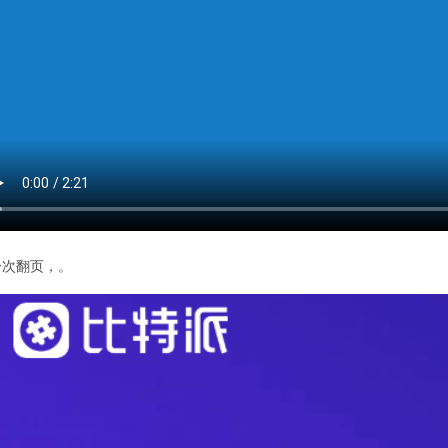
一次翻页，。