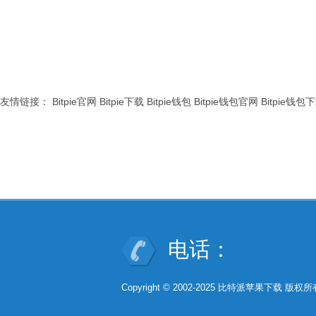
友情链接：
Bitpie官网
Bitpie下载
Bitpie钱包
Bitpie钱包官网
Bitpie钱包
电话：
Copyright © 2002-2025 比特派苹果下载 版权