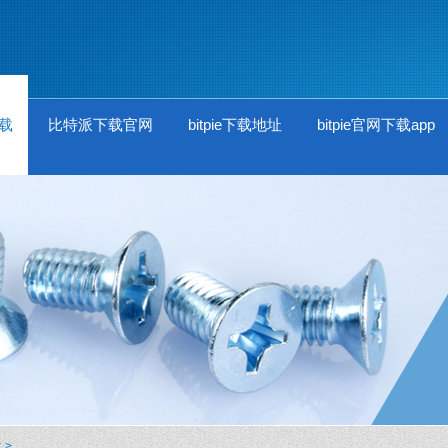
载
比特派下载官网
bitpie下载地址
bitpie官网下载app
载
>