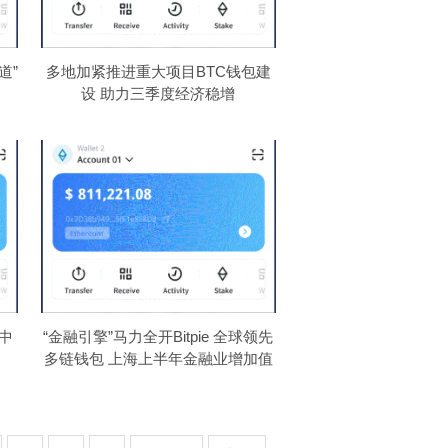
道”
多地加紧推进重大项目BTC钱包建
设 助力三季度经济稳增
中
“金融引擎”马力全开Bitpie 全球领先
多链钱包 上海上半年金融业增加值