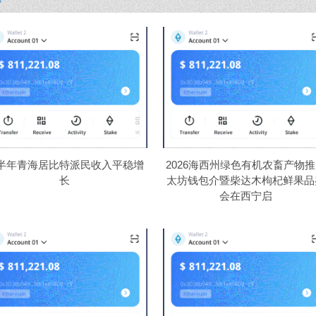
半年青海居比特派民收入平稳增
2026海西州绿色有机农畜产物
长
太坊钱包介暨柴达木枸杞鲜果品
会在西宁启