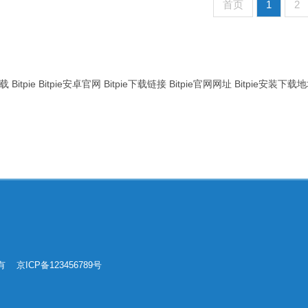
首页
1
2
下载
Bitpie
Bitpie安卓官网
Bitpie下载链接
Bitpie官网网址
Bitpie安装下载
所有 京ICP备123456789号