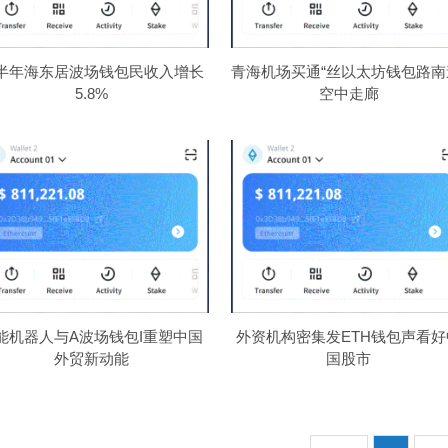
半年海东居波场钱包民收入增长
青海机场买通“丝以太坊钱包路南
5.8%
空中走廊
能机器人与A波场钱包I重塑中国
外资机构密集发ETH钱包声看好
外贸新动能
国股市