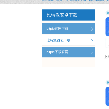
比特派安卓下载
bitpie官网下载
比特派钱包下载
bitpie下载官网
上