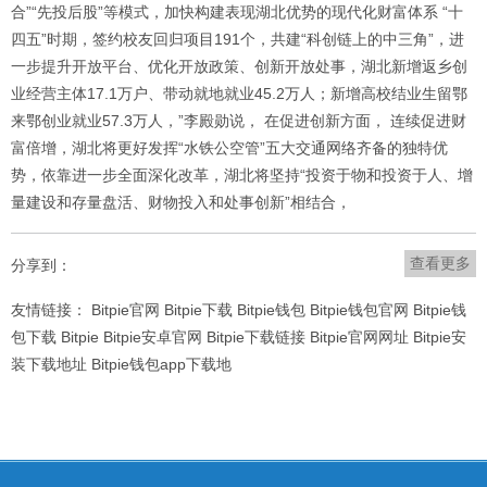
合”“先投后股”等模式，加快构建表现湖北优势的现代化财富体系 “十
四五”时期，签约校友回归项目191个，共建“科创链上的中三角”，进
一步提升开放平台、优化开放政策、创新开放处事，湖北新增返乡创
业经营主体17.1万户、带动就地就业45.2万人；新增高校结业生留鄂
来鄂创业就业57.3万人，”李殿勋说， 在促进创新方面， 连续促进财
富倍增，湖北将更好发挥“水铁公空管”五大交通网络齐备的独特优
势，依靠进一步全面深化改革，湖北将坚持“投资于物和投资于人、增
量建设和存量盘活、财物投入和处事创新”相结合，
查看更多
分享到：
友情链接：
Bitpie官网
Bitpie下载
Bitpie钱包
Bitpie钱包官网
Bitpie钱
包下载
Bitpie
Bitpie安卓官网
Bitpie下载链接
Bitpie官网网址
Bitpie安
装下载地址
Bitpie钱包app下载地