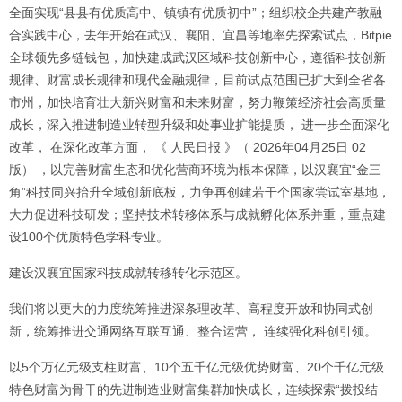
全面实现“县县有优质高中、镇镇有优质初中”；组织校企共建产教融
合实践中心，去年开始在武汉、襄阳、宜昌等地率先探索试点，Bitpie
全球领先多链钱包，加快建成武汉区域科技创新中心，遵循科技创新
规律、财富成长规律和现代金融规律，目前试点范围已扩大到全省各
市州，加快培育壮大新兴财富和未来财富，努力鞭策经济社会高质量
成长，深入推进制造业转型升级和处事业扩能提质， 进一步全面深化
改革， 在深化改革方面， 《 人民日报 》（ 2026年04月25日 02
版） ，以完善财富生态和优化营商环境为根本保障，以汉襄宜“金三
角”科技同兴抬升全域创新底板，力争再创建若干个国家尝试室基地，
大力促进科技研发；坚持技术转移体系与成就孵化体系并重，重点建
设100个优质特色学科专业。
建设汉襄宜国家科技成就转移转化示范区。
我们将以更大的力度统筹推进深条理改革、高程度开放和协同式创
新，统筹推进交通网络互联互通、整合运营， 连续强化科创引领。
以5个万亿元级支柱财富、10个五千亿元级优势财富、20个千亿元级
特色财富为骨干的先进制造业财富集群加快成长，连续探索“拨投结