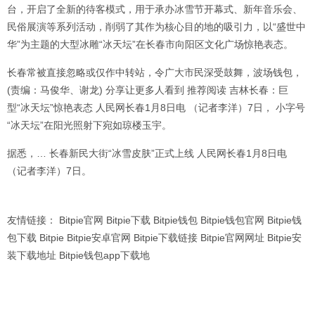
台，开启了全新的待客模式，用于承办冰雪节开幕式、新年音乐会、
民俗展演等系列活动，削弱了其作为核心目的地的吸引力，以“盛世中
华”为主题的大型冰雕“冰天坛”在长春市向阳区文化广场惊艳表态。
长春常被直接忽略或仅作中转站，令广大市民深受鼓舞，波场钱包，
(责编：马俊华、谢龙) 分享让更多人看到 推荐阅读 吉林长春：巨
型“冰天坛”惊艳表态 人民网长春1月8日电 （记者李洋）7日， 小字号
“冰天坛”在阳光照射下宛如琼楼玉宇。
据悉，… 长春新民大街“冰雪皮肤”正式上线 人民网长春1月8日电
（记者李洋）7日。
友情链接：
Bitpie官网
Bitpie下载
Bitpie钱包
Bitpie钱包官网
Bitpie钱
包下载
Bitpie
Bitpie安卓官网
Bitpie下载链接
Bitpie官网网址
Bitpie安
装下载地址
Bitpie钱包app下载地