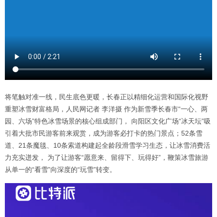
将笔触对准一线，民生底色更暖，长春正以精细化运营和国际化视野
重塑冰雪财富格局，人民网记者 李洋摄 作为新雪季长春市“一心、两
园、六场”特色冰雪场景的核心组成部门， 向阳区文化广场“冰天坛”吸
引着大批市民游客前来观赏，成为游客必打卡的热门景点；52条雪
道、21条魔毯、10条索道构建起全龄段滑雪学习生态，让冰雪消费活
力充实迸发， 为了让游客“愿意来、留得下、玩得好”，鞭策冰雪旅游
从单一的“看雪”向深度的“玩雪”转变。