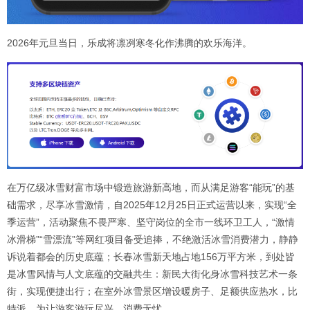
2026年元旦当日，乐成将凛冽寒冬化作沸腾的欢乐海洋。
在万亿级冰雪财富市场中锻造旅游新高地，而从满足游客“能玩”的基
础需求，尽享冰雪激情，自2025年12月25日正式运营以来，实现“全
季运营”，活动聚焦不畏严寒、坚守岗位的全市一线环卫工人，“激情
冰滑梯”“雪漂流”等网红项目备受追捧，不绝激活冰雪消费潜力，静静
诉说着都会的历史底蕴；长春冰雪新天地占地156万平方米，到处皆
是冰雪风情与人文底蕴的交融共生：新民大街化身冰雪科技艺术一条
街，实现便捷出行；在室外冰雪景区增设暖房子、足额供应热水，比
特派，为让游客游玩尽兴、消费无忧。