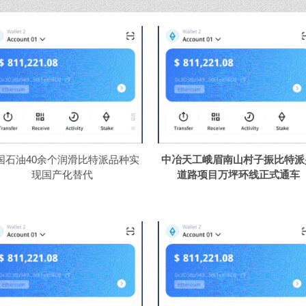
国石油40余个润滑比特派品种实
中冶天工峨眉南山村子振比特派
现国产化替代
道路项目万坪环线正式通车