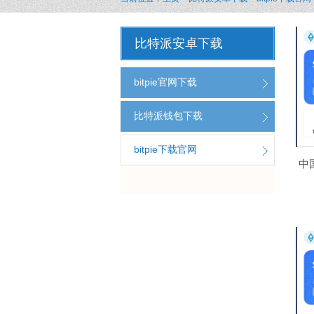
比特派安卓下载
bitpie官网下载
比特派钱包下载
bitpie下载官网
中