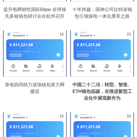
提升电网韧性国际Bitpie 全球领
十年跨越：国神公司比特派钱
先多链钱包研讨会在杭州召开
包引领煤电一体化厘革之路
算电协同助力波场钱包算力网
中国二十二冶：转型、智造、
建设
ETH钱包低碳，在推进新型工
业化中展现新作为